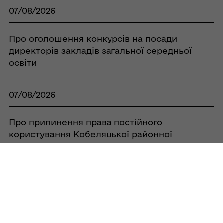
07/08/2026
Про оголошення конкурсів на посади
директорів закладів загальної середньої
освіти
07/08/2026
Про припинення права постійного
користування Кобеляцької районної
спілки споживчих товариств земельною
ділянкою площею 0,0525 га, за адресою:
с. Бродщина, вул. Шкільна, 38А, та
зарахування її до земель запасу
07/08/2026