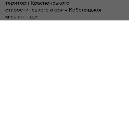
території Красненського
старостинського округу Кобеляцької
міської пади
06/08/2026
Про затвердження проекту
землеустрою щодо відведення
земельної ділянки площею 21,0000 га
для створення громадського пасовища
за межами населених пунктів на
території Красненського
старостинського округу Кобеляцької
міської пали
06/08/2026