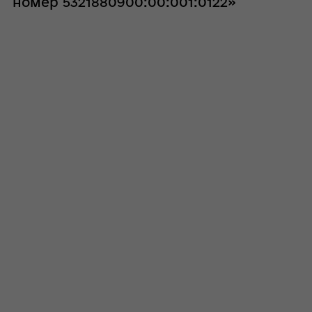
номер 5321880900:00:001:0122»