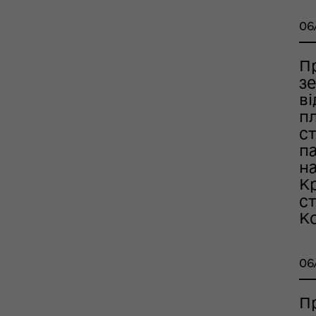
06
П
з
оплатна правнича
в
помога
п
с
п
на
К
с
Ко
06
рдинаційний штаб з
П
ань поводження з