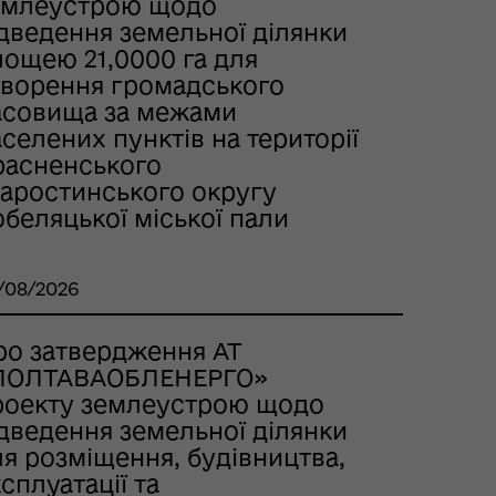
емлеустрою щодо
ідведення земельної ділянки
лощею 21,0000 га для
творення громадського
асовища за межами
селених пунктів на території
расненського
таростинського округу
беляцької міської пали
/08/2026
ро затвердження AT
ПОЛТАВАОБЛЕНЕРГО»
роекту землеустрою щодо
ідведення земельної ділянки
я розміщення, будівництва,
сплуатації та