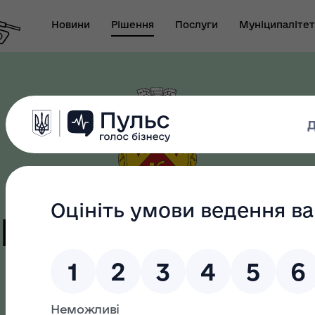
Новини
Рішення
Послуги
Муніципалітет
т виконуючого
новаження міського
Безбар"єрність
ови-секретаря міської
ди
цька терито
громада