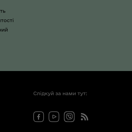
ть
тості
ний
Слідкуй за нами тут: