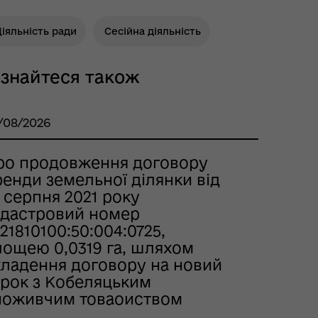
іяльність ради
Сесійна діяльність
ізнайтеся також
/08/2026
ро продовження договору
енди земельної ділянки від
 серпня 2021 року
адастровий номер
21810100:50:004:0725,
лощею 0,0319 га, шляхом
кладення договору на новий
трок з Кобеляцьким
поживчим товаоиством