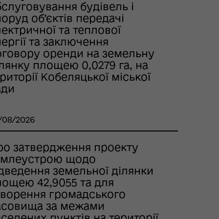
слуговування будівель і
оруд об’єктів передачі
ектричної та теплової
ергії та заключення
оговору оренди на земельну
лянку площею 0,0279 га, на
риторії Кобеляцької міської
ади
/08/2026
ро затвердження проекту
емлеустрою щодо
ідведення земельної ділянки
лощею 42,9055 та для
творення громадського
асовища за межами
селених пунктів на території