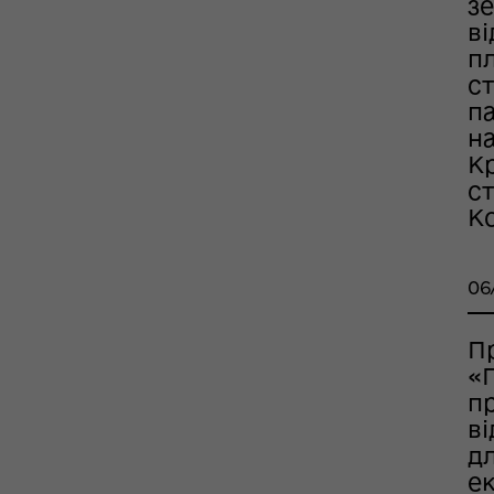
з
ськовополоненими
в
ШППВ)
п
с
п
на
К
с
Ко
06
П
«
п
в
дл
ек