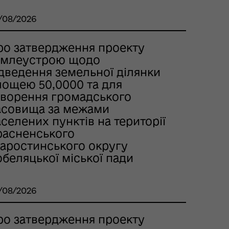
/08/2026
ро затвердження проекту
емлеустрою щодо
ідведення земельної ділянки
лощею 50,0000 та для
творення громадського
асовища за межами
селених пунктів на території
расненського
таростинського округу
беляцької міської пади
/08/2026
ро затвердження проекту