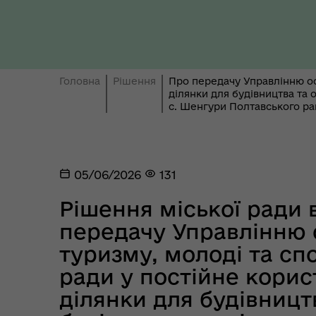
Ти 
Уповноважений Верховної
про
Головна
Рішення
Про передачу Управлінню осв
Ради України з прав людини
здо
ділянки для будівництва та 
с. Шенгури Полтавського ра
05/06/2026
131
Рішення міської ради в
передачу Управлінню о
туризму, молоді та сп
ради у постійне корис
Регіональне представництво
Уповноваженого Верховної
Мар
ділянки для будівницт
Ради України з прав людини у
мен
Полтавській області