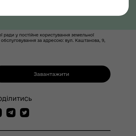
ої ради у постійне користування земельної
 обслуговування за адресою: вул. Каштанова, 9,
Завантажити
оділитись