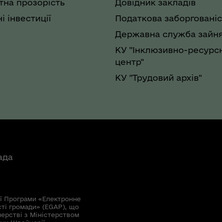
на прозорість
Довідник закладів
і інвестиції
Податкова заборгованіс
Державна служба зайня
КУ "Інклюзивно-ресурс
центр"
КУ "Трудовий архів"
ада
ї Програми «Електронне
сті громади» (EGAP), що
нерстві з Міністерством