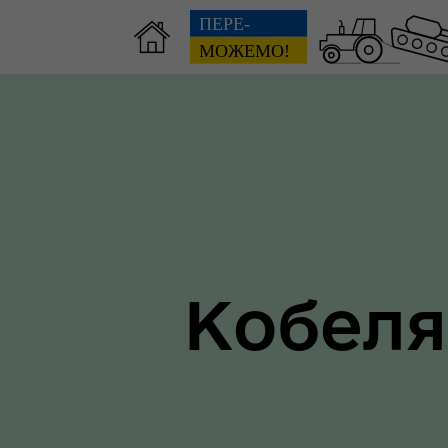
Зві
пов
Громадянам
гол
ра
Кобеля