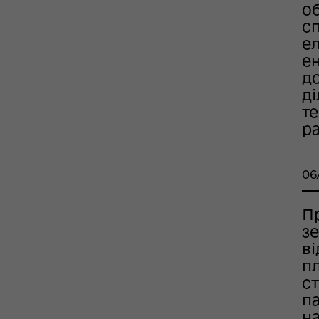
об
сп
ел
ен
д
ді
те
р
06
П
з
в
п
с
п
на