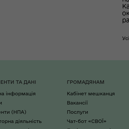
К
ок
р
Ус
ЕНТИ ТА ДАНІ
ГРОМАДЯНАМ
на інформація
Кабінет мешканця
и
Вакансії
нти (НПА)
Послуги
торна діяльність
Чат-бот «СВОЇ»