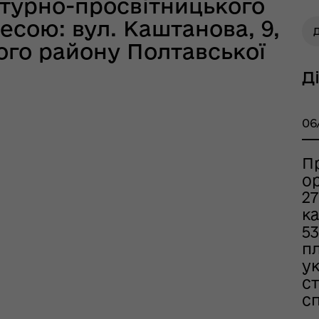
ьтурно-просвітницького
есою: вул. Каштанова, 9,
Д
ого району Полтавської
Д
06
П
ор
тр життєстійкості
27
еляцької громади
к
53
п
у
с
с