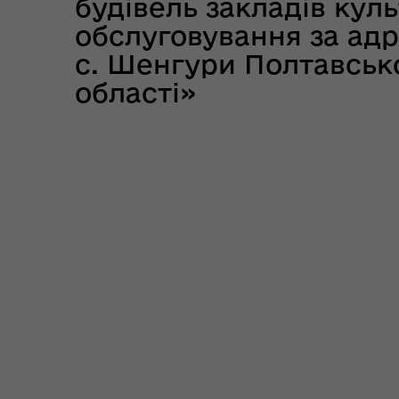
будівель закладів кул
обслуговування за адр
с. Шенгури Полтавськ
області»
Цен
єВідновлення
Коб