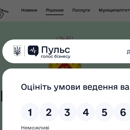
Новини
Рішення
Послуги
Муніципалітет
т виконуючого
новаження міського
Безбар"єрність
ови-секретаря міської
ди
цька терито
громада