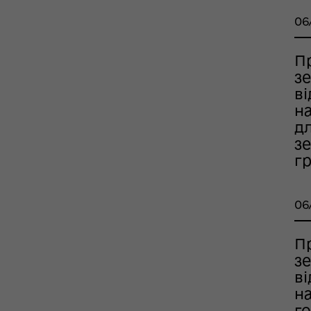
помога
06
П
з
в
на
д
зе
гр
рдинаційний штаб з
ань поводження з
06
ськовополоненими
ШППВ)
П
з
в
на
г