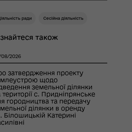
іяльність ради
Сесійна діяльність
ізнайтеся також
/08/2026
ро затвердження проекту
емлеустрою щодо
ідведення земельної ділянки
 території с. Придніпрянське
ля городництва та передачу
мельної ділянки в оренду
. Білошицькій Катерині
силівні