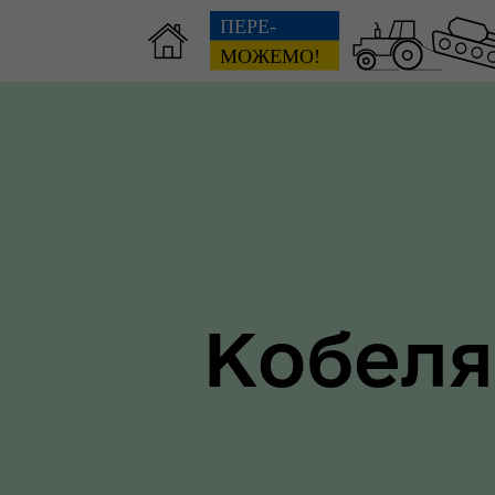
Зві
пов
Громадянам
гол
ра
Кобеля