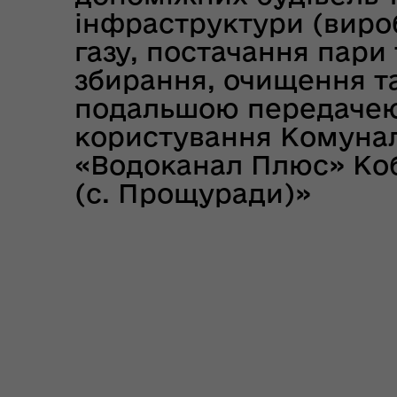
інфраструктури (виро
газу, постачання пари 
збирання, очищення та
подальшою передачею
користування Комуна
Цен
єВідновлення
«Водоканал Плюс» Коб
Коб
(с. Прощуради)»
Пункти незламності та
Без