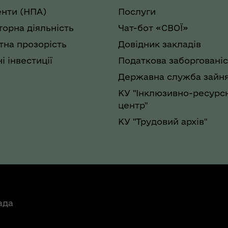
нти (НПА)
Послуги
торна діяльність
Чат-бот «СВОЇ»
на прозорість
Довідник закладів
і інвестиції
Податкова заборгованіс
Державна служба зайня
КУ "Інклюзивно-ресурс
центр"
КУ "Трудовий архів"
ада