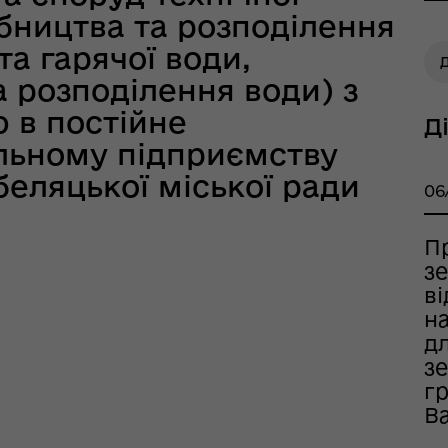
бництва та розподілення
та гарячої води,
Д
 розподілення води) з
 в постійне
Д
льному підприємству
тр життєстійкості
еляцької міської ради
еляцької громади
06
П
з
в
на
д
зе
гр
Ва
оплатна правнича