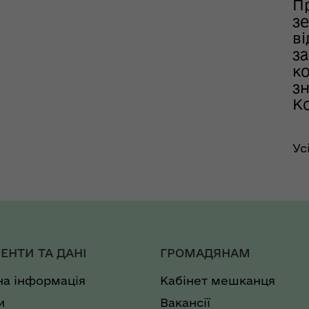
П
з
в
з
к
зн
К
Ус
ЕНТИ ТА ДАНІ
ГРОМАДЯНАМ
на інформація
Кабінет мешканця
и
Вакансії