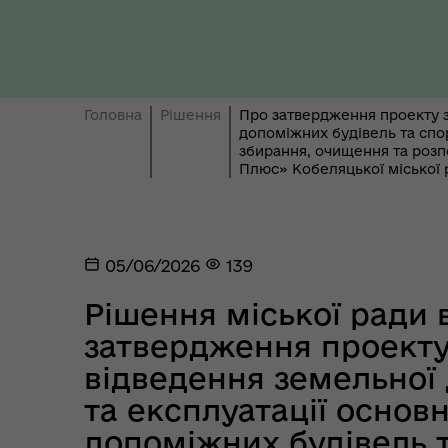
Ти 
Уповноважений Верховної
про
Ради України з прав людини
здо
Головна
Рішення
Про затвердження проекту з
допоміжних будівель та спор
збирання, очищення та роз
Плюс» Кобеляцької міської 
05/06/2026
139
Рішення міської ради в
Регіональне представництво
Уповноваженого Верховної
Мар
затвердження проект
Ради України з прав людини у
мен
відведення земельної
Полтавській області
та експлуатації основн
допоміжних будівель т