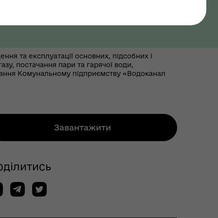
ня та експлуатації основних, підсобних і
зу, постачання пари та гарячої води,
вання Комунальному підприємству «Водоканал
Завантажити
оділитись