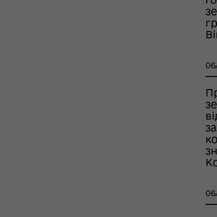
зе
гр
В
06
П
з
в
з
к
зн
Ко
06