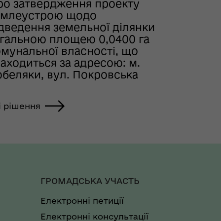
ро затвердження проекту
емлеустрою щодо
ідведення земельної ділянки
агальною площею 0,0400 га
омунальної власності, що
аходиться за адресою: м.
обеляки, вул. Покровська
і рішення
ГРОМАДСЬКА УЧАСТЬ
Електронні петиції
Електронні консультації