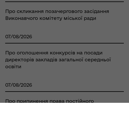
Про скликання позачергового засідання
Виконавчого комітету міської ради
07/08/2026
Про оголошення конкурсів на посади
директорів закладів загальної середньої
освіти
07/08/2026
Про припинення права постійного
користування Кобеляцької районної
спілки споживчих товариств земельною
ділянкою площею 0,0525 га, за адресою:
с. Бродщина, вул. Шкільна, 38А, та