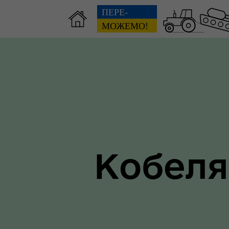
Зві
пов
Громадянам
гол
ра
Кобеля