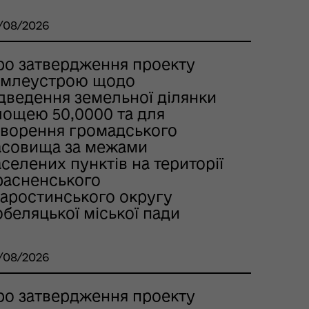
/08/2026
ро затвердження проекту
емлеустрою щодо
ідведення земельної ділянки
лощею 50,0000 та для
творення громадського
асовища за межами
селених пунктів на території
расненського
таростинського округу
беляцької міської пади
/08/2026
ро затвердження проекту