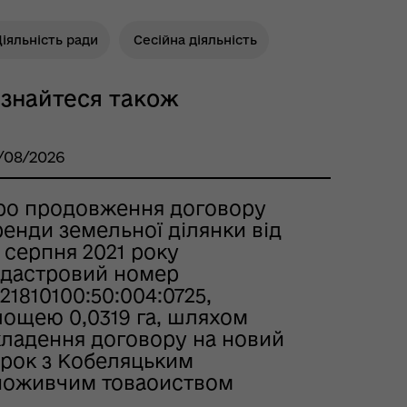
іяльність ради
Сесійна діяльність
ізнайтеся також
/08/2026
ро продовження договору
енди земельної ділянки від
 серпня 2021 року
адастровий номер
21810100:50:004:0725,
лощею 0,0319 га, шляхом
кладення договору на новий
трок з Кобеляцьким
поживчим товаоиством