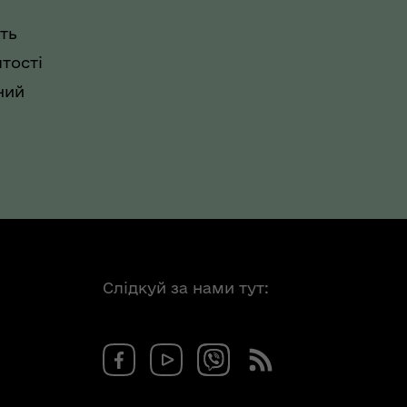
ть
тості
ний
Слідкуй за нами тут: