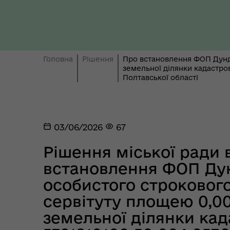
Ти 
Уповноважений Верховної
про
Головна
Рішення
Про встановлення ФОП Дундю
Ради України з прав людини
здо
земельної ділянки кадастро
Полтавської області
03/06/2026
67
Рішення міської ради в
встановлення ФОП Дун
особистого строковог
сервітуту площею 0,00
Регіональне представництво
Уповноваженого Верховної
Мар
земельної ділянки ка
Ради України з прав людини у
мен
Полтавській області