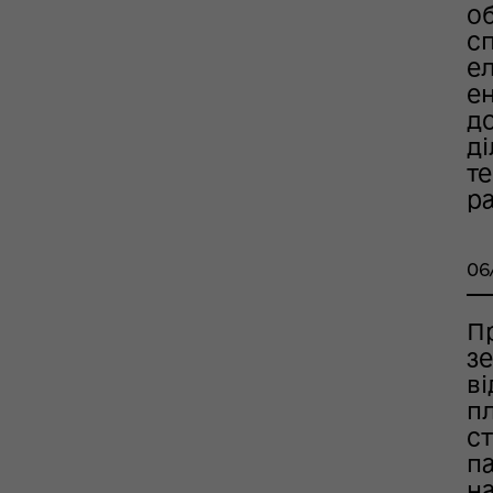
об
сп
ел
ен
д
ді
те
р
06
П
з
в
п
с
п
на