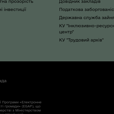
на прозорість
Довідник закладів
і інвестиції
Податкова заборгованіс
Державна служба зайня
КУ "Інклюзивно-ресурс
центр"
КУ "Трудовий архів"
ада
ї Програми «Електронне
сті громади» (EGAP), що
нерстві з Міністерством