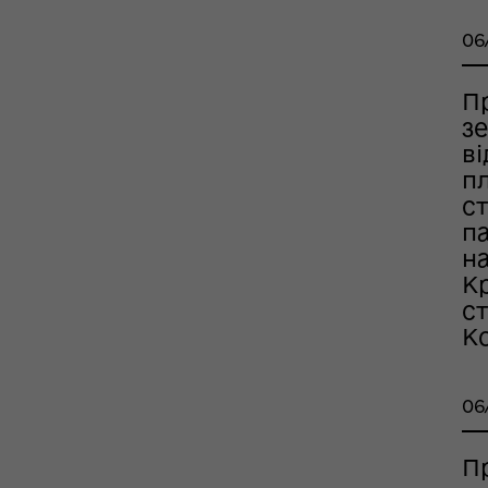
06
П
з
оплатна правнича
в
помога
п
с
п
на
К
с
Ко
06
рдинаційний штаб з
П
ань поводження з