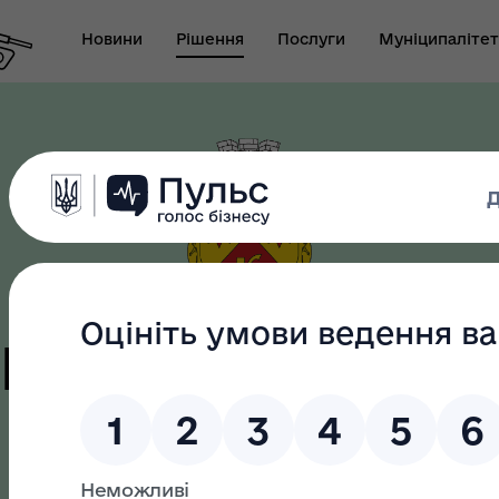
Новини
Рішення
Послуги
Муніципалітет
т виконуючого
новаження міського
Безбар"єрність
ови-секретаря міської
ди
цька терито
громада