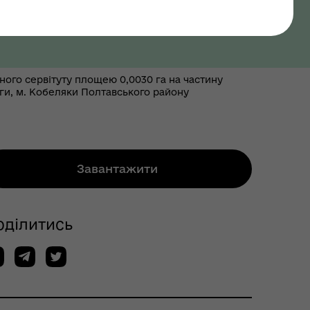
ого сервітуту площею 0,0030 га на частину
ги, м. Кобеляки Полтавського району
Завантажити
оділитись