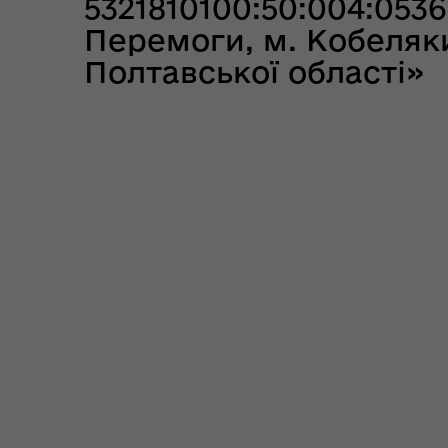
5321810100:50:004:053
Перемоги, м. Кобеляк
Полтавської області»
Цен
єВідновлення
Коб