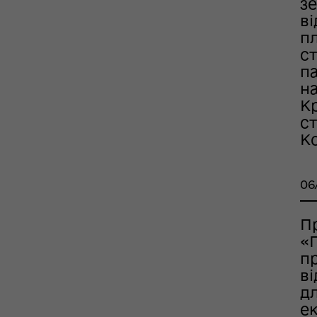
з
ськовополоненими
в
ШППВ)
п
с
п
на
К
с
Ко
06
П
«
п
в
дл
ек