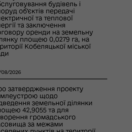
слуговування будівель і
оруд об’єктів передачі
ектричної та теплової
ергії та заключення
оговору оренди на земельну
лянку площею 0,0279 га, на
риторії Кобеляцької міської
ади
/08/2026
ро затвердження проекту
емлеустрою щодо
ідведення земельної ділянки
лощею 42,9055 та для
творення громадського
асовища за межами
селених пунктів на території