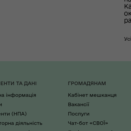
К
ок
р
Ус
ЕНТИ ТА ДАНІ
ГРОМАДЯНАМ
на інформація
Кабінет мешканця
и
Вакансії
нти (НПА)
Послуги
торна діяльність
Чат-бот «СВОЇ»