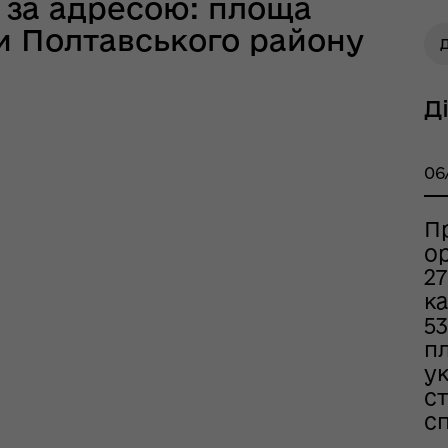
6 за адресою: площа
и Полтавського району
Д
Д
06
П
ор
тр життєстійкості
27
еляцької громади
к
53
п
у
с
с