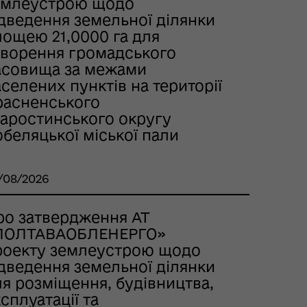
емлеустрою щодо
ідведення земельної ділянки
лощею 21,0000 га для
творення громадського
асовища за межами
селених пунктів на території
расненського
таростинського округу
беляцької міської пали
/08/2026
ро затвердження AT
ПОЛТАВАОБЛЕНЕРГО»
роекту землеустрою щодо
ідведення земельної ділянки
я розміщення, будівництва,
сплуатації та