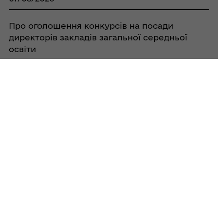
Про оголошення конкурсів на посади
директорів закладів загальної середньої
освіти
07/08/2026
Про припинення права постійного
користування Кобеляцької районної
спілки споживчих товариств земельною
ділянкою площею 0,0525 га, за адресою:
с. Бродщина, вул. Шкільна, 38А, та
зарахування її до земель запасу
07/08/2026