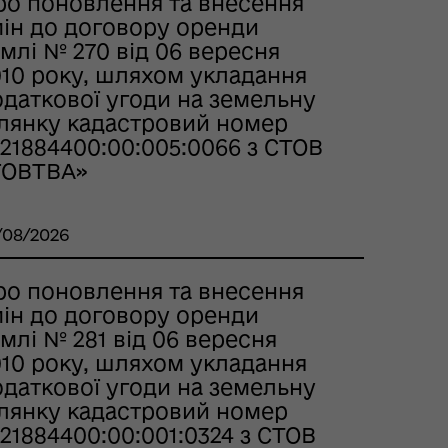
ро поновлення та внесення
мін до договору оренди
млі № 270 від 06 вересня
010 року, шляхом укладання
одаткової угоди на земельну
ілянку кадастровий номер
21884400:00:005:0066 з СТОВ
ГОВТВА»
/08/2026
ро поновлення та внесення
мін до договору оренди
млі № 281 від 06 вересня
010 року, шляхом укладання
одаткової угоди на земельну
ілянку кадастровий номер
21884400:00:001:0324 з СТОВ