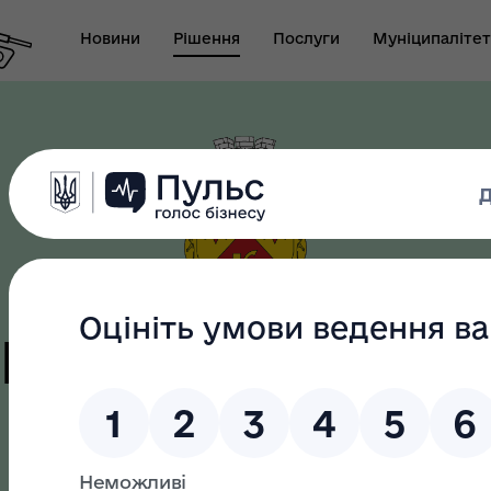
Новини
Рішення
Послуги
Муніципалітет
т виконуючого
новаження міського
Безбар"єрність
ови-секретаря міської
ди
цька терито
громада