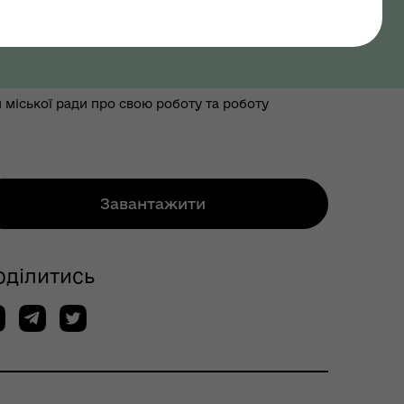
міської ради про свою роботу та роботу
Завантажити
оділитись