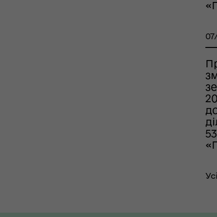
«
07
П
з
зе
2
д
д
53
«
Ус