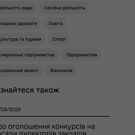
іяльність ради
Сесійна діяльність
Охорона здоров"я
Освіта
ультура та туризм
Спорт
Комунальні підприємства
Підприємства
оціальний захист
Виконком
ізнайтеся також
/08/2026
ро оголошення конкурсів на
сади директорів закладів