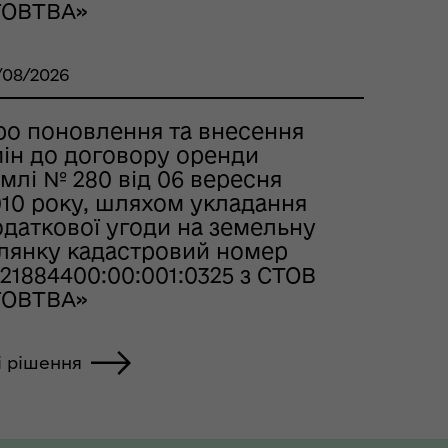
ГОВТВА»
/08/2026
ро поновлення та внесення
мін до договору оренди
млі № 280 від 06 вересня
010 року, шляхом укладання
одаткової угоди на земельну
ілянку кадастровий номер
21884400:00:001:0325 з СТОВ
ГОВТВА»
і рішення