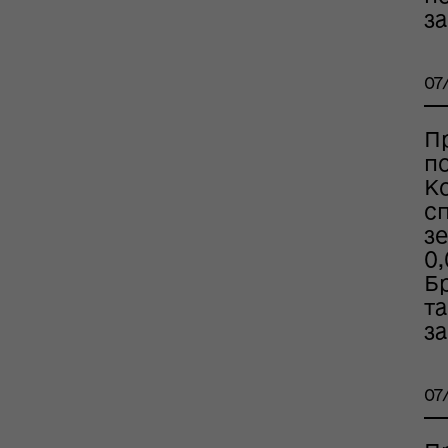
за
оплатна правнича
помога
07
П
п
К
с
з
0,
Бр
та
рдинаційний штаб з
з
ань поводження з
ськовополоненими
ШППВ)
07