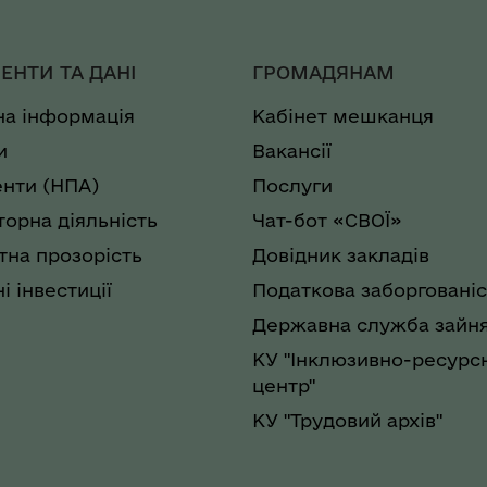
ЕНТИ ТА ДАНІ
ГРОМАДЯНАМ
на інформація
Кабінет мешканця
и
Вакансії
нти (НПА)
Послуги
торна діяльність
Чат-бот «СВОЇ»
на прозорість
Довідник закладів
і інвестиції
Податкова заборгованіс
Державна служба зайня
КУ "Інклюзивно-ресурс
центр"
КУ "Трудовий архів"