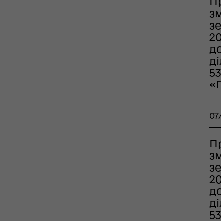
П
з
зе
2
д
д
53
«
07
П
з
зе
2
д
д
53