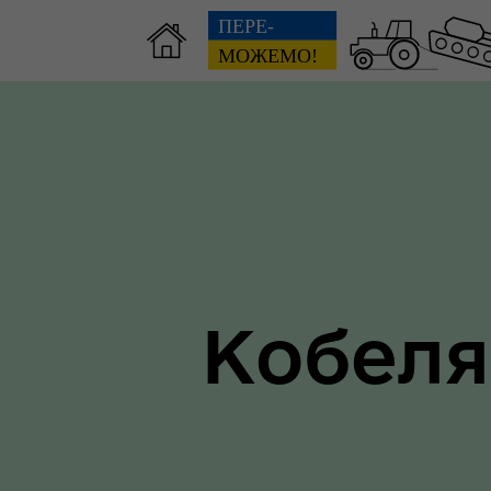
Зві
пов
Громадянам
гол
ра
Кобеля