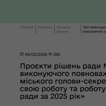
Ти 
Уповноважений Верховної
про
Ради України з прав людини
здо
Головна
Рішення
Проєкти
Звіт виконую
рішень
виконавчих о
06/02/2026
298
Проєкти рішень ради 
виконуючого повнова
міського голови-секре
Регіональне представництво
Уповноваженого Верховної
Мар
свою роботу та роботу
Ради України з прав людини у
мен
ради за 2025 рік»
Полтавській області