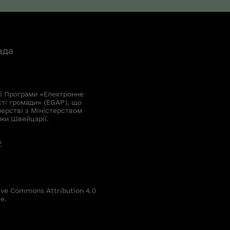
ада
ї Програми «Електронне
сті громади» (EGAP), що
нерстві з Міністерством
мки Швейцарії.
?
ive Commons Attribution 4.0
е.