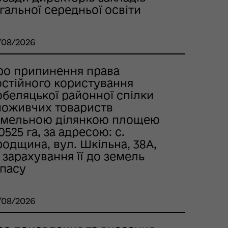
гальної середньої освіти
/08/2026
ро припинення права
остійного користування
обеляцької районної спілки
поживчих товариств
емельною ділянкою площею
0525 га, за адресою: с.
одщина, вул. Шкільна, 38А,
 зарахування її до земель
апасу
/08/2026