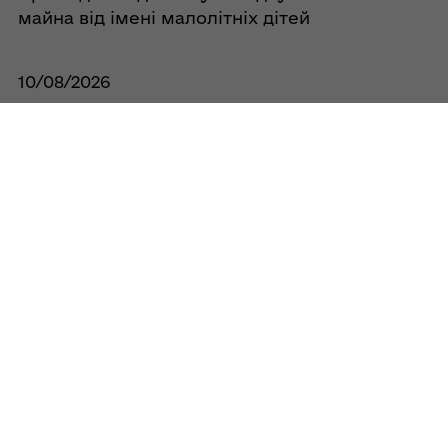
майна від імені малолітніх дітей
10/08/2026
Про затвердження висновку про
доцільність позбавлення батьківських
прав
10/08/2026
Про визначення способу участі батька у
вихованні дитини та спілкуванні з нею
10/08/2026