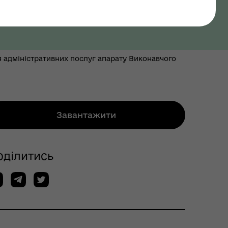
я адміністративних послуг апарату Виконавчого
Завантажити
оділитись