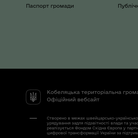
Паспорт громади
Публічн
Кобеляцька територіальна гром
Офіційний вебсайт
Створено в межах швейцарсько-українсько
урядування задля підзвітності влади та уча
реалізується Фондом Східна Європа у парт
цифрової трансформації України за підтри