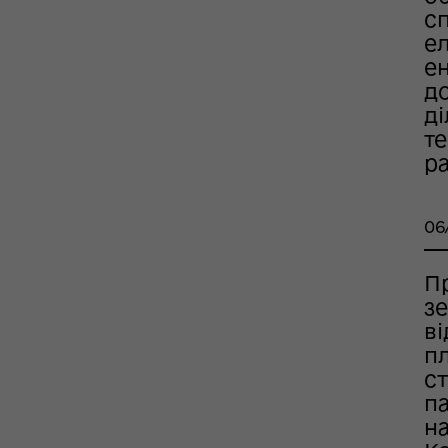
сп
ел
ен
д
ді
те
р
06
П
з
в
п
с
п
на