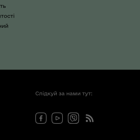
ть
тості
ний
Слідкуй за нами тут: