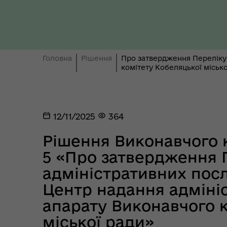
Ти 
Уповноважений Верховної
про
Головна
Рішення
Про затвердження Переліку 
Ради України з прав людини
здо
комітету Кобеляцької місько
12/11/2025
364
Рішення Виконавчого к
5 «Про затвердження 
адміністративних посл
Центр надання адміні
Регіональне представництво
апарату Виконавчого 
Уповноваженого Верховної
Мар
Ради України з прав людини у
мен
міської ради»
Полтавській області