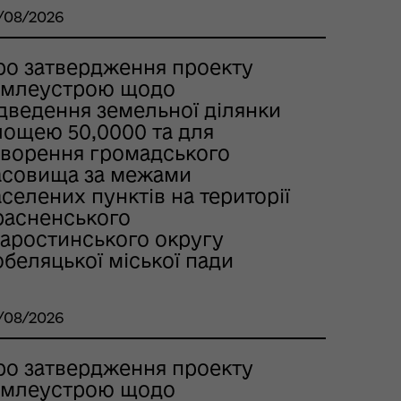
/08/2026
ро затвердження проекту
емлеустрою щодо
ідведення земельної ділянки
лощею 50,0000 та для
творення громадського
асовища за межами
селених пунктів на території
расненського
таростинського округу
беляцької міської пади
/08/2026
ро затвердження проекту
емлеустрою щодо