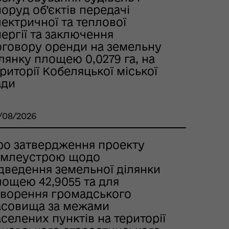
оруд об’єктів передачі
ектричної та теплової
ергії та заключення
оговору оренди на земельну
лянку площею 0,0279 га, на
риторії Кобеляцької міської
ади
/08/2026
ро затвердження проекту
емлеустрою щодо
ідведення земельної ділянки
лощею 42,9055 та для
творення громадського
асовища за межами
селених пунктів на території