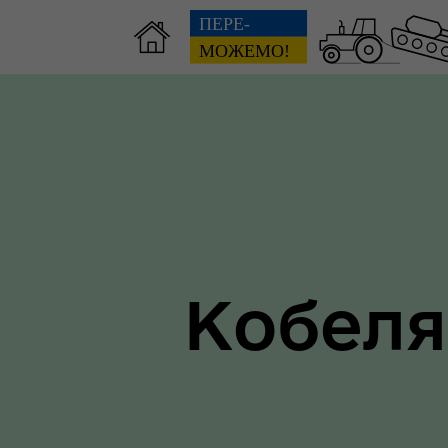
Зві
пов
Громадянам
гол
ра
Кобеля