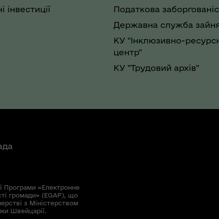
і інвестиції
Податкова заборгованіс
Державна служба зайня
КУ "Інклюзивно-ресурс
центр"
КУ "Трудовий архів"
ада
ї Програми «Електронне
сті громади» (EGAP), що
нерстві з Міністерством
мки Швейцарії.