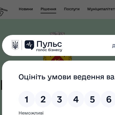
Новини
Рішення
Послуги
Муніципалітет
т виконуючого
новаження міського
Безбар"єрність
ови-секретаря міської
ди
цька терито
громада