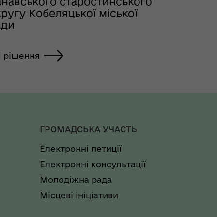
анавського старостинського
ругу Кобеляцької міської
ади
і рішення
ГРОМАДСЬКА УЧАСТЬ
Електронні петиції
Електронні консультації
Молодіжна рада
Місцеві ініціативи