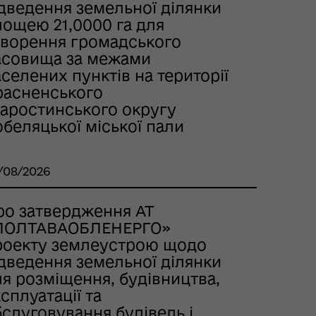
ідведення земельної ділянки
лощею 21,0000 га для
творення громадського
асовища за межами
селених пунктів на території
расненського
таростинського округу
беляцької міської пали
/08/2026
ро затвердження AT
ПОЛТАВАОБЛЕНЕРГО»
роекту землеустрою щодо
ідведення земельної ділянки
я розміщення, будівництва,
сплуатації та
слуговування будівель і