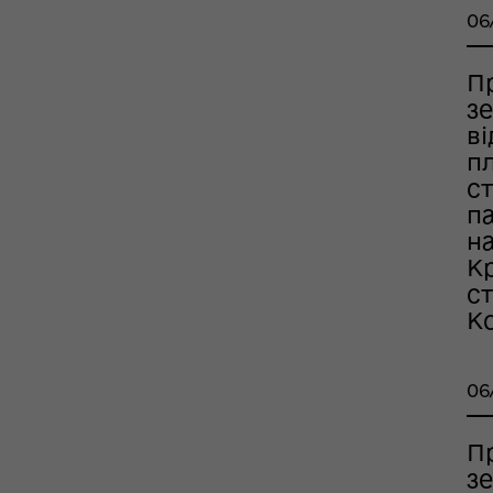
06
П
з
в
оплатна правнича
помога
п
с
п
на
К
с
Ко
06
П
рдинаційний штаб з
ань поводження з
з
ськовополоненими