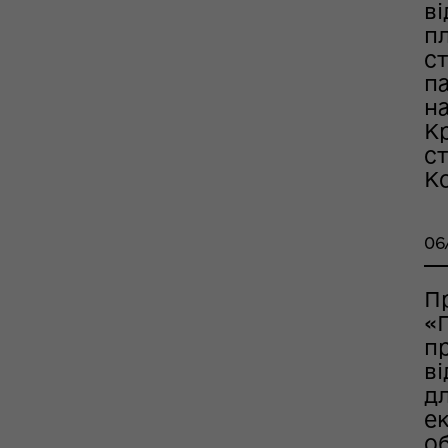
в
ШППВ)
п
с
п
на
К
с
Ко
06
П
«
п
в
дл
ек
об