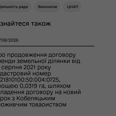
іяльність ради
Виконком
ЦНАП
ізнайтеся також
/08/2026
ро продовження договору
енди земельної ділянки від
 серпня 2021 року
адастровий номер
21810100:50:004:0725,
лощею 0,0319 га, шляхом
кладення договору на новий
трок з Кобеляцьким
поживчим товаоиством