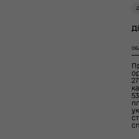
Д
Д
06
П
ор
27
тр життєстійкості
к
еляцької громади
53
п
у
с
с