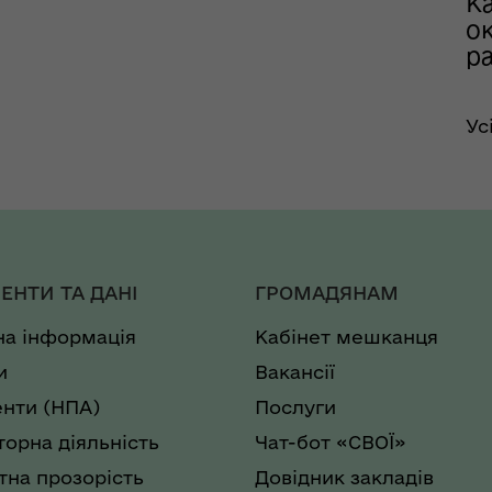
К
ок
р
Ус
ЕНТИ ТА ДАНІ
ГРОМАДЯНАМ
на інформація
Кабінет мешканця
и
Вакансії
нти (НПА)
Послуги
торна діяльність
Чат-бот «СВОЇ»
на прозорість
Довідник закладів