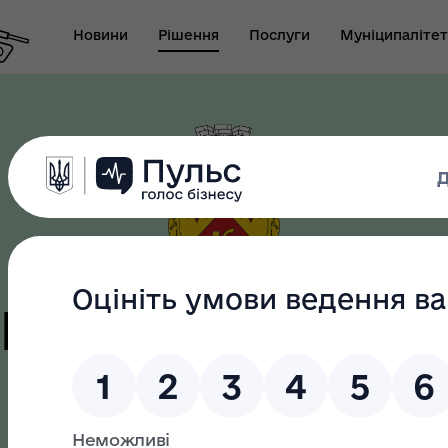
Новини
Рішення
Послуги
Муніципалітет
т виконуючого
новаження міського
Безбар"єрність
ови-секретаря міської
ди
цька терито
громада