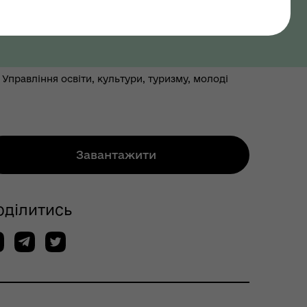
Управління освіти, культури, туризму, молоді
Завантажити
оділитись