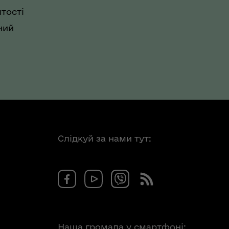
тості
ний
Слідкуй за нами тут:
Наша громада у смартфоні: