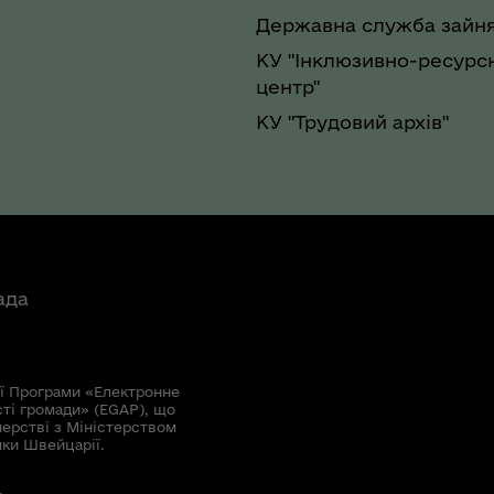
Державна служба зайня
КУ "Інклюзивно-ресурс
центр"
КУ "Трудовий архів"
ада
ї Програми «Електронне
сті громади» (EGAP), що
нерстві з Міністерством
мки Швейцарії.