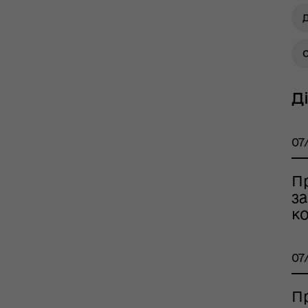
Д
О
тр життєстійкості
Д
еляцької громади
07
П
з
ко
07
оплатна правнича
помога
П