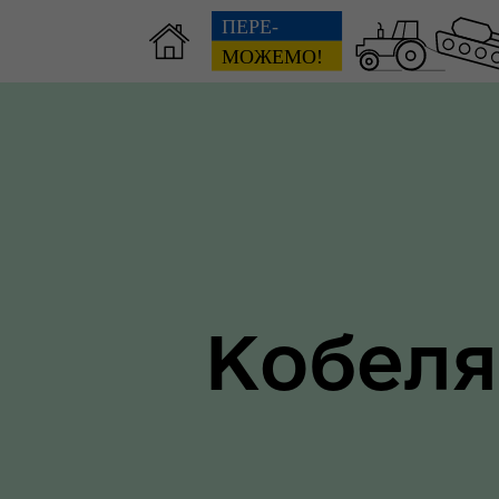
Зві
пов
Громадянам
гол
ра
Кобеля