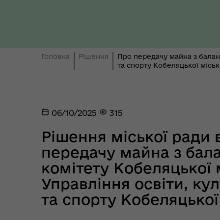
Ти 
Уповноважений Верховної
про
Ради України з прав людини
здо
Головна
Рішення
Про передачу майна з баланс
та спорту Кобеляцької міськ
06/10/2025
315
Рішення міської ради в
Регіональне представництво
передачу майна з бал
Уповноваженого Верховної
Мар
Ради України з прав людини у
мен
комітету Кобеляцької 
Полтавській області
Управління освіти, ку
та спорту Кобеляцької