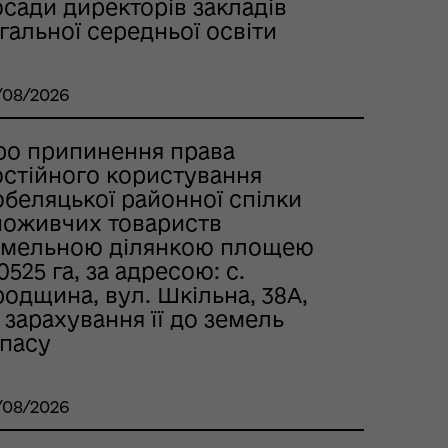
сади директорів закладів
гальної середньої освіти
/08/2026
ро припинення права
остійного користування
обеляцької районної спілки
поживчих товариств
емельною ділянкою площею
0525 га, за адресою: с.
одщина, вул. Шкільна, 38А,
 зарахування її до земель
апасу
/08/2026