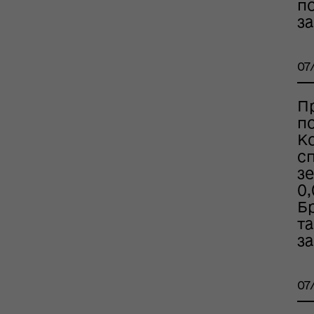
по
за
07
П
п
К
рдинаційний штаб з
ань поводження з
с
ськовополоненими
з
ШППВ)
0,
Бр
та
з
07