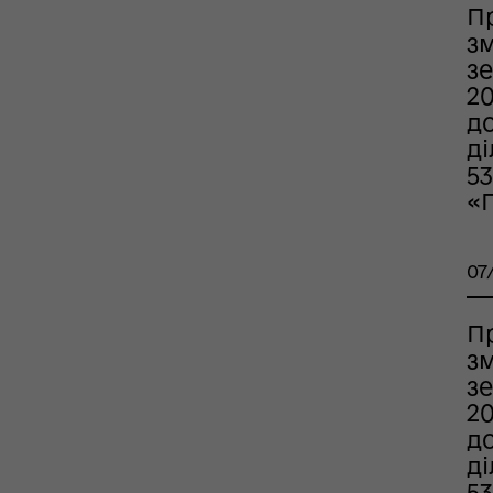
П
з
зе
2
д
д
53
«
07
П
з
зе
2
д
д
53