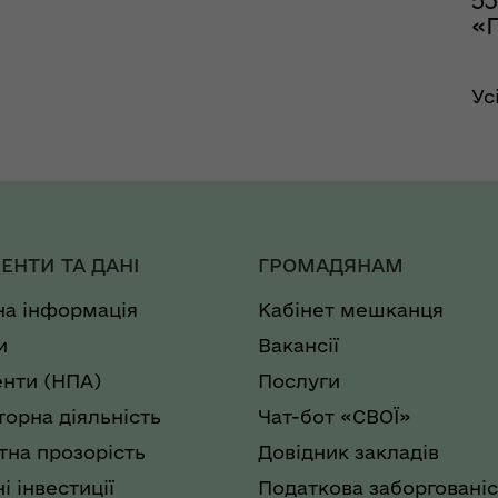
«
Ус
ЕНТИ ТА ДАНІ
ГРОМАДЯНАМ
на інформація
Кабінет мешканця
и
Вакансії
нти (НПА)
Послуги
торна діяльність
Чат-бот «СВОЇ»
на прозорість
Довідник закладів
і інвестиції
Податкова заборгованіс