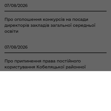
07/08/2026
Про оголошення конкурсів на посади
директорів закладів загальної середньої
освіти
07/08/2026
Про припинення права постійного
користування Кобеляцької районної
спілки споживчих товариств земельною
ділянкою площею 0,0525 га, за адресою:
с. Бродщина, вул. Шкільна, 38А, та
зарахування її до земель запасу
07/08/2026