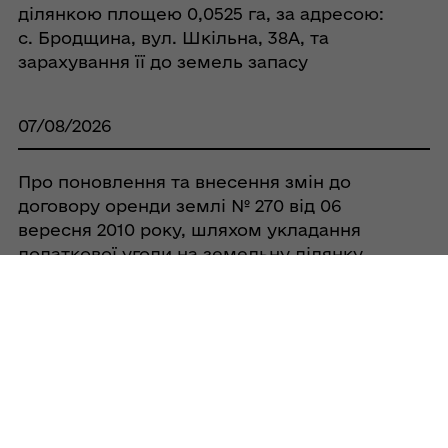
ділянкою площею 0,0525 га, за адресою:
с. Бродщина, вул. Шкільна, 38А, та
зарахування її до земель запасу
07/08/2026
Про поновлення та внесення змін до
договору оренди землі № 270 від 06
вересня 2010 року, шляхом укладання
додаткової угоди на земельну ділянку
кадастровий номер
5321884400:00:005:0066 з СТОВ «ГОВТВА»
07/08/2026
Про поновлення та внесення змін до
договору оренди землі № 281 від 06