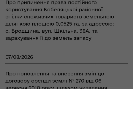
Про припинення права постійного
користування Кобеляцької районної
спілки споживчих товариств земельною
ділянкою площею 0,0525 га, за адресою:
с. Бродщина, вул. Шкільна, 38А, та
зарахування її до земель запасу
07/08/2026
Про поновлення та внесення змін до
договору оренди землі № 270 від 06
вересня 2010 року, шляхом укладання
додаткової угоди на земельну ділянку
кадастровий номер
5321884400:00:005:0066 з СТОВ «ГОВТВА»
07/08/2026