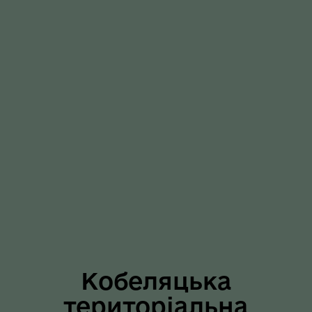
Кобеляцька
територіальна