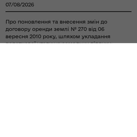
07/08/2026
Про поновлення та внесення змін до
договору оренди землі № 270 від 06
вересня 2010 року, шляхом укладання
додаткової угоди на земельну ділянку
кадастровий номер
5321884400:00:005:0066 з СТОВ «ГОВТВА»
07/08/2026
Про поновлення та внесення змін до
договору оренди землі № 281 від 06
вересня 2010 року, шляхом укладання
додаткової угоди на земельну ділянку
кадастровий номер
5321884400:00:001:0324 з СТОВ «ГОВТВА»