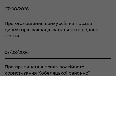
07/08/2026
Про оголошення конкурсів на посади
директорів закладів загальної середньої
освіти
07/08/2026
Про припинення права постійного
користування Кобеляцької районної
спілки споживчих товариств земельною
ділянкою площею 0,0525 га, за адресою:
с. Бродщина, вул. Шкільна, 38А, та
зарахування її до земель запасу
07/08/2026