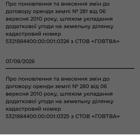
Про поновлення та внесення змін до
договору оренди землі № 281 від 06
вересня 2010 року, шляхом укладання
додаткової угоди на земельну ділянку
кадастровий номер
5321884400:00:001:0324 з СТОВ «ГОВТВА»
07/08/2026
Про поновлення та внесення змін до
договору оренди землі № 280 від 06
вересня 2010 року, шляхом укладання
додаткової угоди на земельну ділянку
кадастровий номер
5321884400:00:001:0325 з СТОВ «ГОВТВА»
07/08/2026