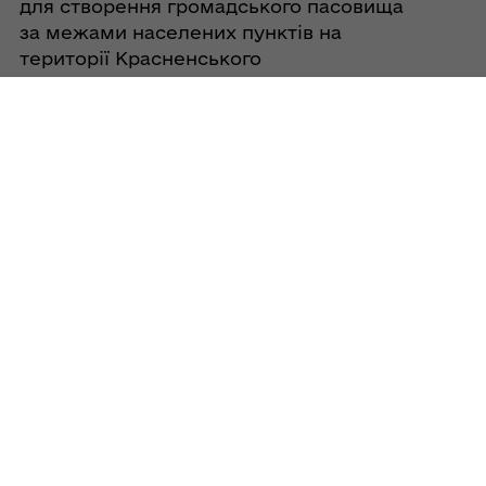
для створення громадського пасовища
за межами населених пунктів на
території Красненського
старостинського округу Кобеляцької
міської пади
06/08/2026
Про затвердження проекту
землеустрою щодо відведення
земельної ділянки площею 21,0000 га
для створення громадського пасовища
за межами населених пунктів на
території Красненського
старостинського округу Кобеляцької
міської пали