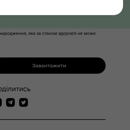
року народження, яка за станом здоров’я не може
Завантажити
оділитись