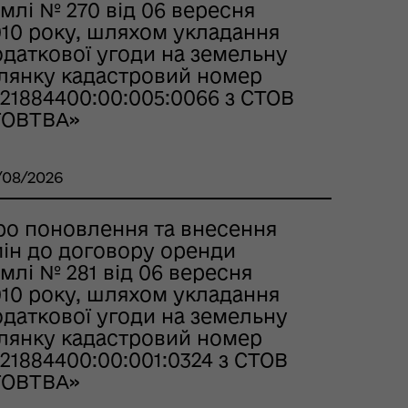
млі № 270 від 06 вересня
010 року, шляхом укладання
одаткової угоди на земельну
ілянку кадастровий номер
21884400:00:005:0066 з СТОВ
ГОВТВА»
/08/2026
ро поновлення та внесення
мін до договору оренди
млі № 281 від 06 вересня
010 року, шляхом укладання
одаткової угоди на земельну
ілянку кадастровий номер
21884400:00:001:0324 з СТОВ
ГОВТВА»