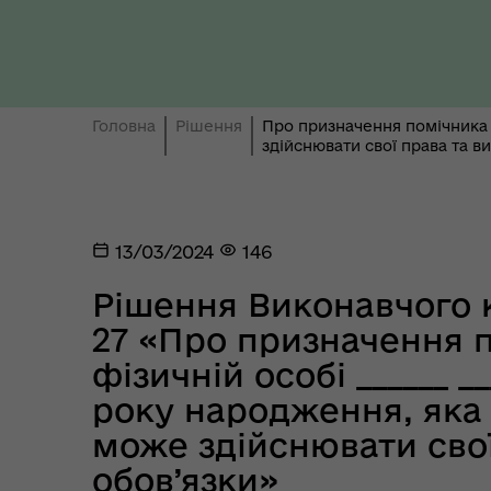
Ти 
Уповноважений Верховної
про
Ради України з прав людини
здо
Головна
Рішення
Про призначення помічника діє
здійснювати свої права та в
13/03/2024
146
Рішення Виконавчого к
Регіональне представництво
Уповноваженого Верховної
Мар
27 «Про призначення п
Ради України з прав людини у
мен
фізичній особі ______ ___
Полтавській області
року народження, яка 
може здійснювати свої
обов’язки»