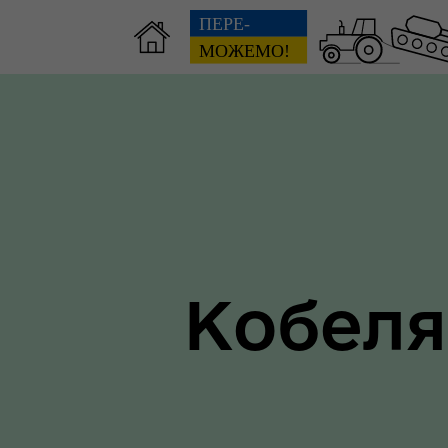
Зві
пов
Громадянам
гол
ра
Кобеля