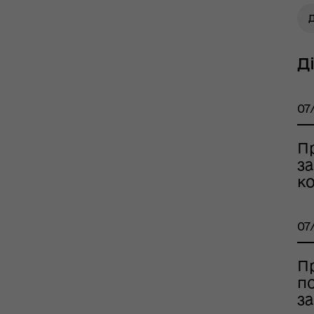
Д
Д
тр життєстійкості
еляцької громади
07
П
з
ко
07
П
оплатна правнича
помога
по
за