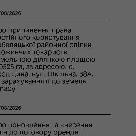
/08/2026
ро припинення права
остійного користування
обеляцької районної спілки
поживчих товариств
емельною ділянкою площею
0525 га, за адресою: с.
одщина, вул. Шкільна, 38А,
 зарахування її до земель
апасу
/08/2026
ро поновлення та внесення
мін до договору оренди