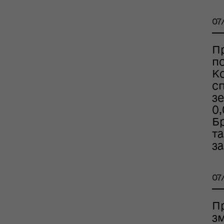
07
П
п
К
с
рдинаційний штаб з
з
ань поводження з
0,
ськовополоненими
ШППВ)
Бр
та
з
07
П
з