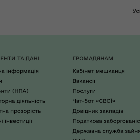
Ус
ЕНТИ ТА ДАНІ
ГРОМАДЯНАМ
на інформація
Кабінет мешканця
и
Вакансії
нти (НПА)
Послуги
торна діяльність
Чат-бот «СВОЇ»
на прозорість
Довідник закладів
і інвестиції
Податкова заборгованіс
Державна служба зайня