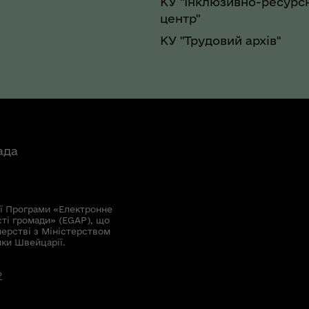
КУ "Інклюзивно-ресурс
центр"
КУ "Трудовий архів"
ада
ї Програми «Електронне
сті громади» (EGAP), що
нерстві з Міністерством
мки Швейцарії.
?