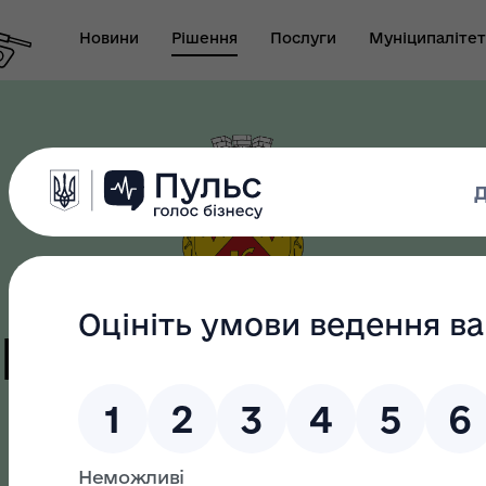
Новини
Рішення
Послуги
Муніципалітет
т виконуючого
новаження міського
Безбар"єрність
ови-секретаря міської
ди
цька терито
громада