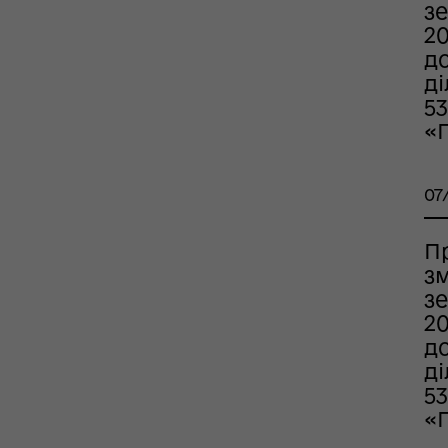
зе
2
д
д
53
«
07
П
з
зе
2
д
д
53
«