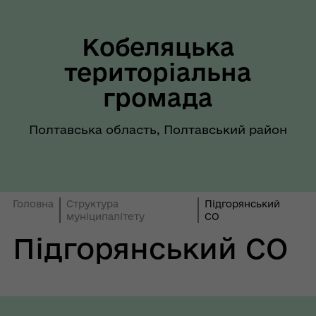
Кобеляцька
територіальна
громада
Полтавська область, Полтавський район
Головна
Структура
Підгорянський
муніципалітету
СО
Підгорянський СО