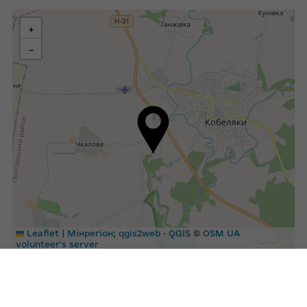
+
−
|
Leaflet
Мінрегіон
;
qgis2web
·
QGIS
©
OSM UA
volunteer's server
ГРОМАДА