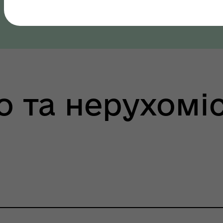
Полтавська область, Полтавський район
шрути послуг з
тального здоров'я
о та нерухомі
тр життєстійкості
еляцької громади