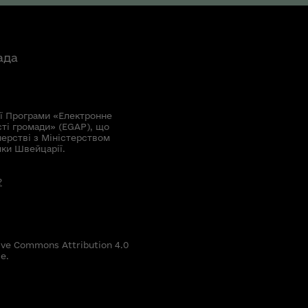
ада
ї Програми «Електронне
сті громади» (EGAP), що
нерстві з Міністерством
мки Швейцарії.
?
ive Commons Attribution 4.0
е.