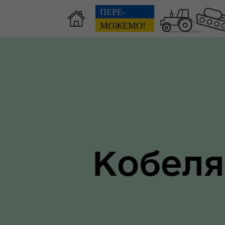
Зві
пов
Громадянам
гол
ра
Кобеля
Ти 
Уповноважений Верховної
про
Ради України з прав людини
здо