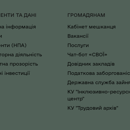
ЕНТИ ТА ДАНІ
ГРОМАДЯНАМ
на інформація
Кабінет мешканця
и
Вакансії
нти (НПА)
Послуги
торна діяльність
Чат-бот «СВОЇ»
на прозорість
Довідник закладів
і інвестиції
Податкова заборгованіс
Державна служба зайня
КУ "Інклюзивно-ресурс
центр"
КУ "Трудовий архів"