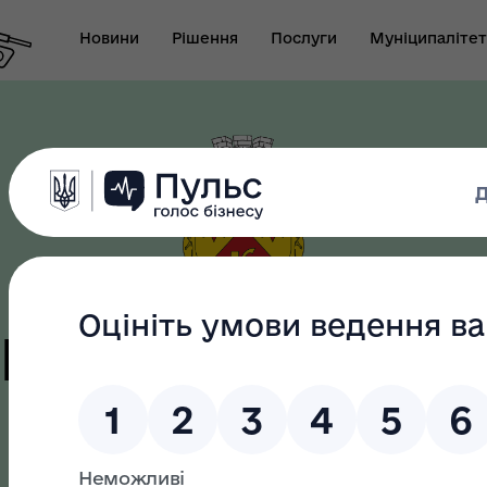
Новини
Рішення
Послуги
Муніципалітет
т виконуючого
новаження міського
Безбар"єрність
ови-секретаря міської
ди
цька терито
як? Всеукраїнська
Служба у справах дітей
громада
грама ментального
апарату ВК Кобеляцької
ров"я
міської ради