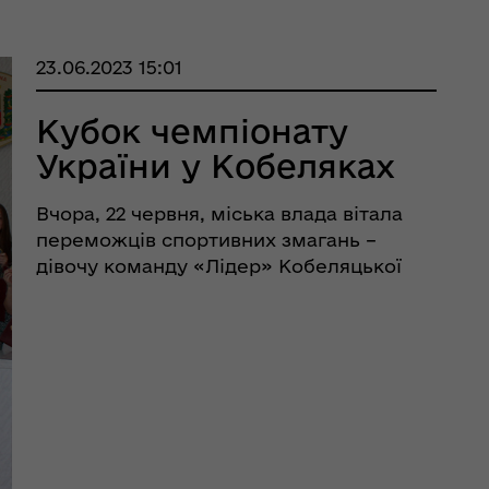
23.06.2023 15:01
Кубок чемпіонату
України у Кобеляках
Вчора, 22 червня, міська влада вітала
переможців спортивних змагань –
дівочу команду «Лідер» Кобеляцької
дитячої юнацько-спортивної школи, які
стали переможцями чемпіонату
України 1 ліги серед жіночих команд
футболу сезону 2022 – 2 ...