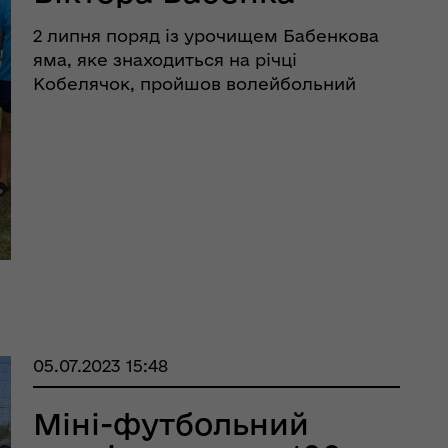
еляцької громади
2 липня поряд із урочищем Бабенкова
яма, яке знаходиться на річці
Кобелячок, пройшов волейбольний
турнір пам’яті місцевого воїна АТО –
Віктора Бабенка, який у березні 2015
року героїчно загинув під Луганськом. У
змаганнях взяли участь дев&r ...
оплатна правнича
05.07.2023 15:48
помога
Міні-футбольний