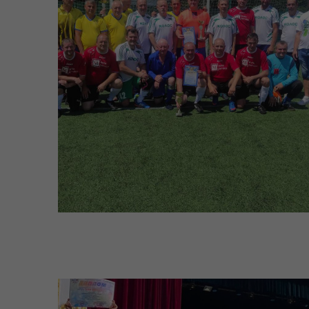
Коо
Дії населення при
пит
небезпечних подіях та
вій
надзвичайних ситуаціях
(К