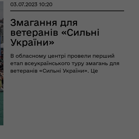
03.07.2023 10:20
Змагання для
ветеранів «Сильні
України»
В обласному центрі провели перший
етап всеукраїнського туру змагань для
ветеранів «Сильні України». Це
комплексний інклюзивний захід,
покликаний познайомити захисників і
захисниць з адаптивними видами
спорту, об'єднати їх, соціалізувати, щ ...