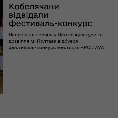
Кобелячани
відвідали
фестиваль-конкурс
мистецтв «POLTAVA
Наприкінці червня у Центрі культури та
ARTFEST»
дозвілля м. Полтава відбувся
фестиваль-конкурс мистецтв «POLTAVA
ARTFEST», який організовували
Міжнародний фестивальний центр
«ARTFEST-PORTAL» та Полтавське
обласне відділення національно ...