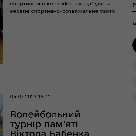
спортивної школи «Іскра» відбулося
веселе спортивно-розважальне свято
«Тато, мама, я – спортивна сім'я»,
організоване відділом культури,
шрути послуг з
тального здоров'я
туризму, молоді та спорту Кобеляцької
міської ради. ...
05.07.2023 16:42
Волейбольний
турнір пам’яті
Віктора Бабенка
тр життєстійкості