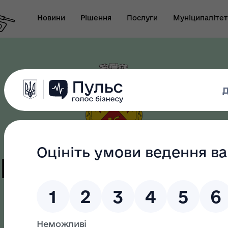
Новини
Рішення
Послуги
Муніципалітет
т виконуючого
новаження міського
Безбар"єрність
ови-секретаря міської
цька терито
ди
громада