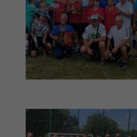
єВідновлення
Коб
Пункти незламності та
Без
укриття
до