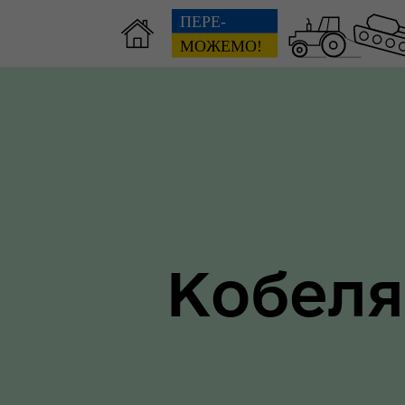
Зві
пов
Громадянам
гол
Кобеля
ра