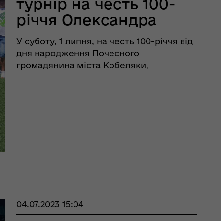
турнір на честь 100-
річчя Олександра
Живулька
У суботу, 1 липня, на честь 100-річчя від
дня народження Почесного
громадянина міста Кобеляки,
Почесного громадянина Кобеляцького
району, ветерана Другої світової війни
та багаторічного голови міської ради
ветеранів Олександра Живулька було
рдинаційний штаб з
проведено турн ...
ань поводження з
ськовополоненими
ШППВ)
04.07.2023 15:04