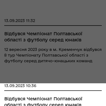
зібралися 13 колективів фізичного виховання
Кобеляцької територіальної громади.
Розпочали свято вітальним словом
начальниці відділу кул ...
13.09.2023 11:32
Відбувся Чемпіонат Полтавської
області з футболу серед юнаків
12 вересня 2023 року в м. Кременчук відбувся
8 тур Чемпіонату Полтавської області з
футболу серед дитячо-юнацьких команд
2011-2012 років народження. Кобеляцьку
дитячу юнацько-спортивної школу
представляли дві команди - «Лідер-11»
(тренер С. ...
13.09.2023 10:36
Відбувся Чемпіонат Полтавської
області з футболу серед юнаків