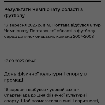
Результати Чемпіонату області з
футболу
13 вересня 2023 р. в м. Полтава відбувся 8 тур
Чемпіонату Полтавської області з футболу
серед дитячо-юнацьких команд 2007-2008
років народження. Команда «Лідер - 2007»
(тренер В.Білорибець) змагалася з
командою КЗ «ДОСФКСП ім. С. Бубки&r ...
17.09.2023 08:40
День фізичної культури і спорту в
громаді
16 вересня відбувся чудовий захід -
Спартакіада до Дня фізичної культури і
спорту. Щоб позмагатися в силі і спритності,