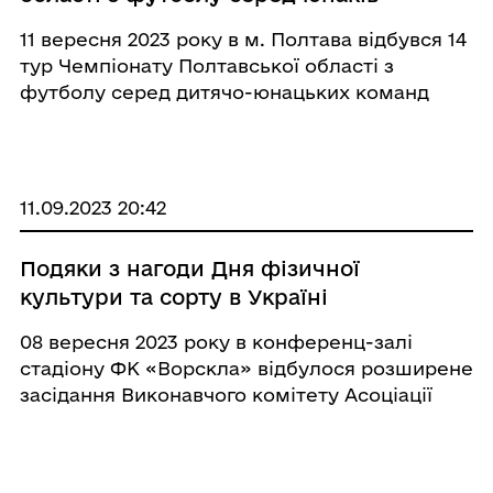
11 вересня 2023 року в м. Полтава відбувся 14
тур Чемпіонату Полтавської області з
футболу серед дитячо-юнацьких команд
2013-2014 років народження. У цій групі
змагалися такі команди: ФК «Полтава» (м.
Полтава) та дві команди Кобеляцької дит ...
11.09.2023 20:42
Подяки з нагоди Дня фізичної
культури та сорту в Україні
08 вересня 2023 року в конференц-залі
стадіону ФК «Ворскла» відбулося розширене
засідання Виконавчого комітету Асоціації
футболу Полтавщини з нагоди Дня фізичної
культури та сорту в Україні. У роботі
засідання взяли участь – перший ві ...