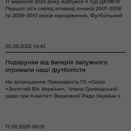
17 вересня 2023 року відбувся ІI тур ДЮФЛУ
Першої ліги серед команд юнаків 2007-2008
та 2009-2010 років народження. Футбольний
матч проходив у м. Кобеляки на міському
стадіоні «Колос». Команда «Лідер»
приймала команду ХФКС ...
20.09.2023 10:42
Подарунки від Валерія Залужного
отримали наші футболісти
На запрошення Президента ГО «Союз
«Золотий Вік України», Члена Громадської
ради при Комітеті Верховної Ради України з
питань соціальної політики та захисту прав
Ветеранів, Члена Громадської ради при
Міністерстві соціальної політики Украї ...
17.09.2023 09:01