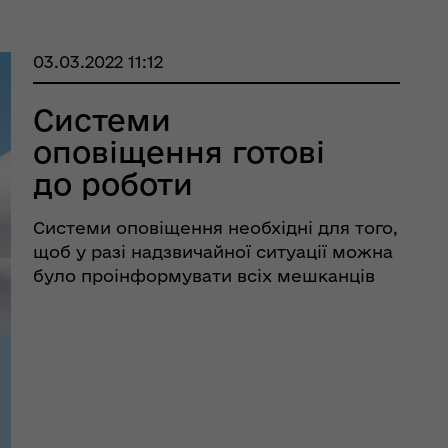
03.03.2022 11:12
Системи
оповіщення готові
до роботи
Системи оповіщення необхідні для того,
щоб у разі надзвичайної ситуації можна
було проінформувати всіх мешканців
про небезпеку. Кобеляцька міська рада
здійснила перевірку готовності сирен
до роботи. У ході перевірки були
виявлені технічні несправності, ...