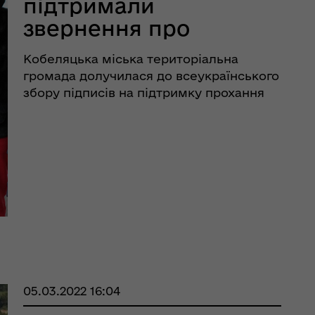
підтримали
звернення про
закриття неба над
Кобеляцька міська територіальна
Україною
громада долучилася до всеукраїнського
збору підписів на підтримку прохання
Президента України Володимира
Зеленського про закриття повітряного
простору над Україною. Звернення
адресовано лідерам країн − членів
рдинаційний штаб з
НАТО ...
ань поводження з
ськовополоненими
ШППВ)
05.03.2022 16:04