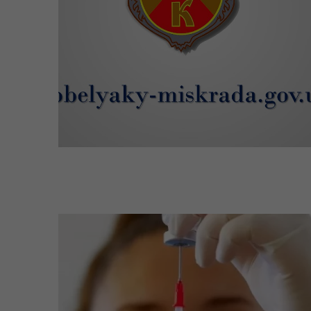
Регіональне представництво
Уповноваженого Верховної
Мар
Ради України з прав людини у
мен
Полтавській області
Цен