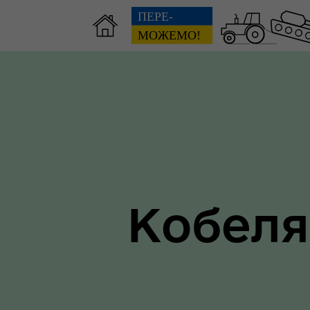
Зві
пов
Громадянам
гол
Кобеля
ра