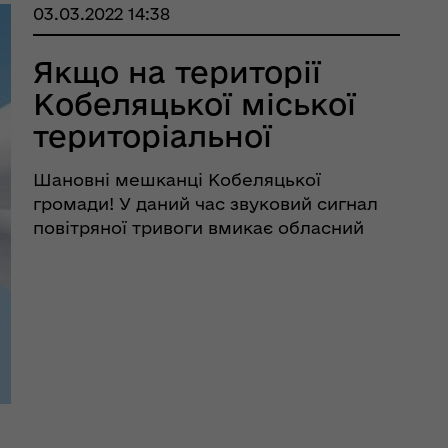
03.03.2022 14:38
Якщо на території
Кобеляцької міської
територіальної
громади звук
Шановні мешканці Кобеляцької
сирени не лунає, то
громади! У даний час звуковий сигнал
жителям нічого не
повітряної тривоги вмикає обласний
ДСНС у тих регіонах, де є безпосередня
загрожує
потенційна небезпека. Якщо вам
телефонують знайомі з Полтави чи
Біликів і повідомляють, що оголошена
повітрян ...