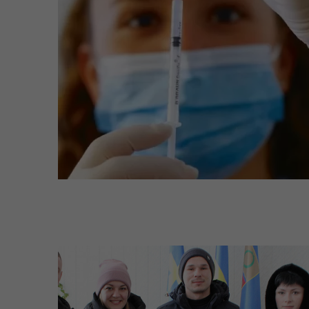
єВідновлення
Коб
Пункти незламності та
Без
укриття
до