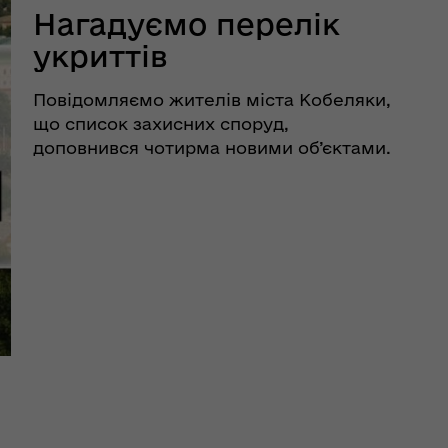
Нагадуємо перелік
укриттів
Повідомляємо жителів міста Кобеляки,
що список захисних споруд,
доповнився чотирма новими об’єктами.
Нагадуємо список укриттів, які готові
прийняти кобелячан на випадок
повітряної тривоги: ОЗ «Кобеляцький
ліцей № 1», вул. Шкільн ...