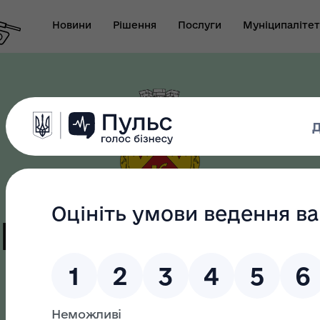
Новини
Рішення
Послуги
Муніципалітет
т виконуючого
новаження міського
Безбар"єрність
ови-секретаря міської
цька терито
ди
громада