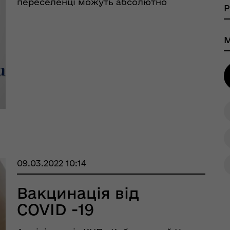
переселенці можуть абсолютно
безкоштовно отримати стоматологічні
послуги у КНП «Кобеляцькака міська
лікарня» м. Кобеляки,
шрути послуг з
вул.Шевченка,78/108, Корсун Руслан
тального здоров'я
Ілліч, 099-110-99-11. Дж ...
09.03.2022 10:14
Вакцинація від
COVID -19
тр життєстійкості