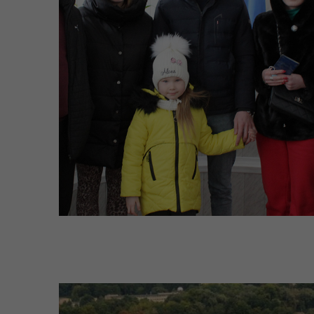
Коо
Дії населення при
пит
небезпечних подіях та
вій
надзвичайних ситуаціях
(К