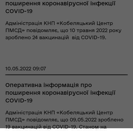
поширення коронавірусної інфекції
COVID-19
Адміністрація КНП «Кобеляцький Центр
ПМСД» повідомляє, що 10 травня 2022 року
зроблено 24 вакцинацій від COVID-19.
Станом на 11.05.2022 загальна кількість
щеплених осіб становить - 10120. Дві дози
отримали - 9800 осі ...
10.05.2022 09:07
Оперативна інформація про
поширення коронавірусної інфекції
COVID-19
Адміністрація КНП «Кобеляцький Центр
ПМСД» повідомляє, що 09.05.2022 зроблено
19 вакцинацій від COVID-19. Станом на