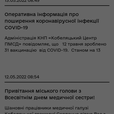
13.05.2022 08:49
Оперативна інформація про
поширення коронавірусної інфекції
COVID-19
Адміністрація КНП «Кобеляцький Центр
ПМСД» повідомляє, що 12 травня зроблено
31 вакцинацію від COVID-19. Станом на 13
травня загальна кількість щеплених осіб 10
123. Отримали дві дози 9 801 ос ...
12.05.2022 08:54
Привітання міського голови з
Всесвітнім днем медичної сестри!
Шановні працівники медичної галузі
Кобеляцької громади! Сердечно вітаю Вас з