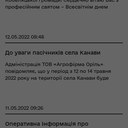
професійним святом – Всесвітнім днем
медичної сестри! У всі часи професія медика
була однією з найважливіших та поважних.
Немає нічого дорожчого за життя та
здоров&rs ...
12.05.2022 08:48
До уваги пасічників села Канави
Адміністрація ТОВ «Агрофірма Оріль»
повідомляє, що у період з 12 по 14 травня
2022 року на території села Канави буде
здійснюватися обробіток посівів
сільськогосподарських культур препаратом
"Моспілан".
11.05.2022 09:26
Оперативна інформація про