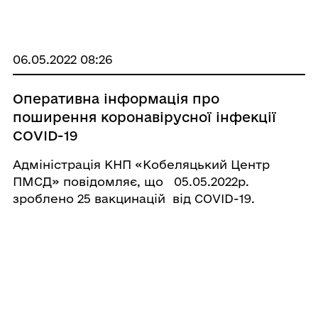
10.05.2022 загальна кількість щеплених осіб
становить - 10 117. Дві дози отримали - 9 800
осіб, бустерних – 1&nb ...
06.05.2022 08:26
Оперативна інформація про
поширення коронавірусної інфекції
COVID-19
Адміністрація КНП «Кобеляцький Центр
ПМСД» повідомляє, що 05.05.2022р.
зроблено 25 вакцинацій від COVID-19.
Станом на 06.05.22 р. загальна кількість
щеплених осіб 10 116. Отримали дві дози 9
799 осіб, ...
05.05.2022 11:32
Покроковий план дій, як поводитися