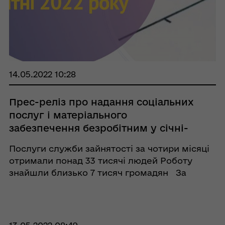
14.05.2022 10:28
Прес-реліз про надання соціальних
послуг і матеріального
забезпечення безробітним у січні-
квітні 2022 року
Послуги служби зайнятості за чотири місяці
отримали понад 33 тисячі людей Роботу
знайшли близько 7 тисяч громадян За
підтримки обласної служби зайнятості
отримали роботу 6,8 тисячі осіб, зокрема
6,4 тисячі зареєстрованих безробітн ...