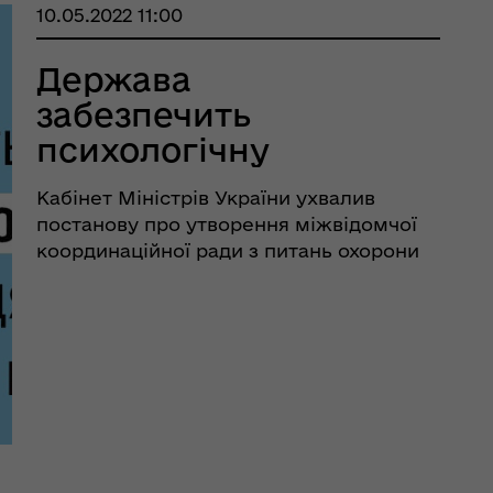
10.05.2022 11:00
Держава
забезпечить
психологічну
допомогу та
Кабінет Міністрів України ухвалив
підтримку
постанову про утворення міжвідомчої
українцям, які
координаційної ради з питань охорони
психічного здоров’я та надання
постраждали від
психологічної допомоги особам, які
війни
постраждали внаслідок збройної агресії
рф. Від початку війни в Україні зр ...