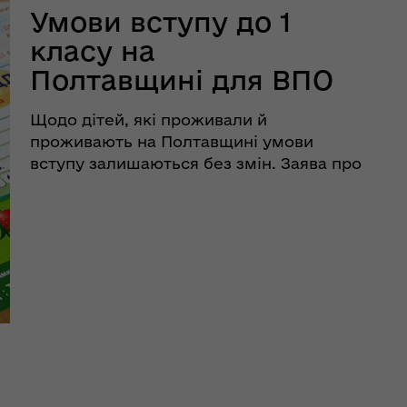
Умови вступу до 1
класу на
Полтавщині для ВПО
Щодо дітей, які проживали й
проживають на Полтавщині умови
вступу залишаються без змін. Заява про
зарахування дитини до 1 класу школи,
за якою вона закріплена територіально,
подається до відповідного закладу
освіти одним із батьків особисто до 31
травня. ...