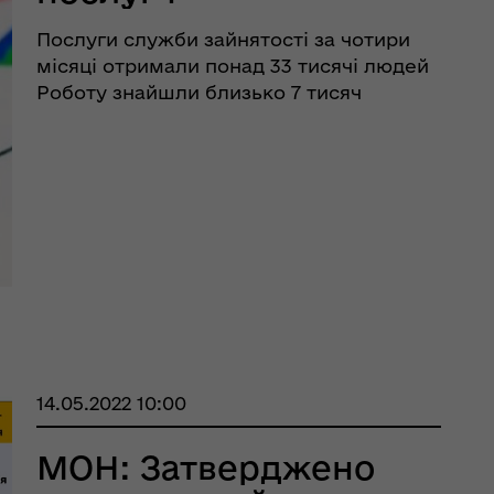
матеріального
еляцької громади
Послуги служби зайнятості за чотири
забезпечення безробітни
місяці отримали понад 33 тисячі людей
у січні-квітні 2022
Роботу знайшли близько 7 тисяч
громадян За підтримки обласної
року
служби зайнятості отримали роботу 6,8
тисячі осіб, зокрема 6,4 тисячі
зареєстрованих безробітн ...
оплатна правнича
14.05.2022 10:00
помога
МОН: Затверджено