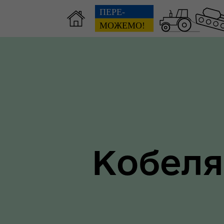
Зві
пов
Громадянам
гол
Кобеля
ра