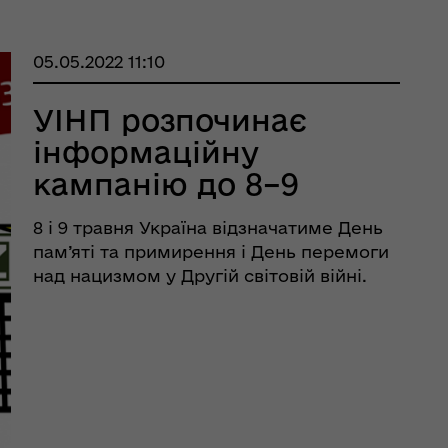
05.05.2022 11:10
УІНП розпочинає
інформаційну
кампанію до 8–9
травня новим
8 і 9 травня Україна відзначатиме День
роликом з циклу
пам’яті та примирення і День перемоги
«Війна і міф» про
над нацизмом у Другій світовій війні.
Український інститут національної
ленд-ліз
пам’яті розпочинає інформаційну
кампанію до пам’ятних дат новим
роликом із циклу &l ...