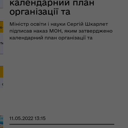
календарний план
організації та
проведення НМТ у
Міністр освіти і науки Сергій Шкарлет
2022 році
підписав наказ МОН, яким затверджено
календарний план організації та
проведення у 2022 році національного
мультипредметного тесту (НМТ).
Тестування проходитиме в три сесії:
основна: 18 липня – 10 сер ...
рдинаційний штаб з
ань поводження з
ськовополоненими
ШППВ)
11.05.2022 13:15