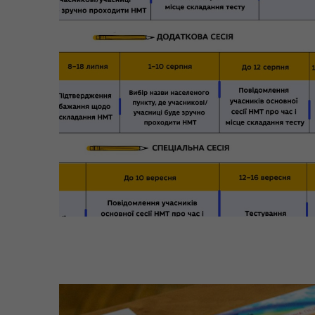
Коо
Дії населення при
пит
небезпечних подіях та
вій
надзвичайних ситуаціях
(К