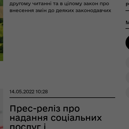
стану
другому читанні та в цілому закон про
внесення змін до деяких законодавчих
актів України щодо особливостей
регулювання земельних відносин в
шрути послуг з
тального здоров'я
умовах воєнного стану (№7289). Про це
повідомляється на сайті ВРУ. ...
14.05.2022 10:28
Прес-реліз про
надання соціальних
послуг і
тр життєстійкості