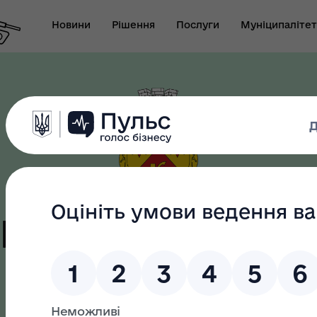
Новини
Рішення
Послуги
Муніципалітет
т виконуючого
новаження міського
Безбар"єрність
ови-секретаря міської
цька терито
ди
громада